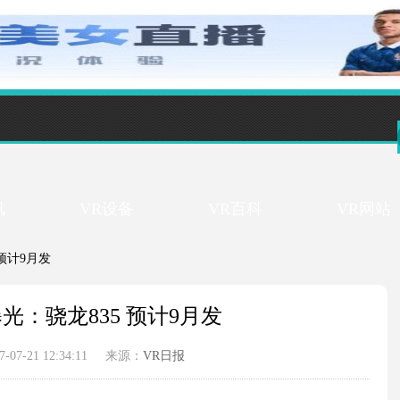
讯
VR设备
VR百科
VR网站
 预计9月发
光：骁龙835 预计9月发
7-21 12:34:11
来源：
VR日报