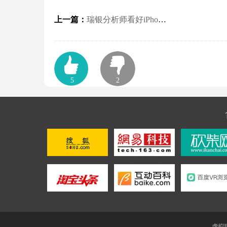
上一篇：
瑞银分析师看好iPhone 8：助推股价上涨
5
2
虚拟