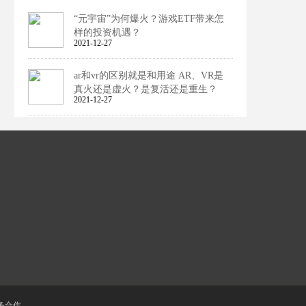
“元宇宙”为何爆火？游戏ETF带来怎
样的投资机遇？
2021-12-27
ar和vr的区别就是和用途 AR、VR是
真火还是虚火？是复活还是重生？
2021-12-27
2021年VR/AR产业链日趋成熟,行业
爆发在即
2021-12-27
未来5-10倍的VR/AR概念5大龙头公
司
2021-12-27
VR全景漫游系统功能有哪些？自考
院校/专业介绍
2021-12-23
又一家科技巨头加入直播大潮之中扎
务合作