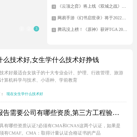
《云顶之弈》将上线《双城之战》版本，迎来第一个独立于《英雄联盟》英雄阵容的角色
4
网易手游《幻书启世录》将于2022年2月14日停止运营
5
1
2
3
腾讯没上榜！《原神》获评TGA 2021最佳手游奖：官方宣布全服发福利
6
什么技术好,女生学什么技术好挣钱
技术好最适合女孩子的十大专业会计、护理、行政管理、旅游
计算机科学与技术、小语种、学前教育
签：
现在女生学什么技术好
第三方验收报告需要公司有哪些资质,第三方工程验收公司需要什么资质
具有哪些资质认证?必须有CMA和CNAS这两个认证，如果是
须有CMAF。CMA：取得计量认证合格证书的产品