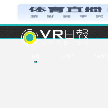
首页
VR观点
VR资