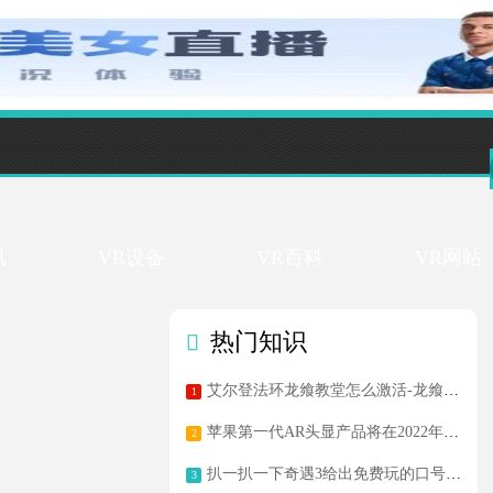
讯
VR设备
VR百科
VR网站
售价24.99美元 《Unplugged》PCVR版将于12月2日发布
VR烹饪游戏《Clash of Chefs VR》Oculus Quest版推出免费更新 增加手部追踪
热门知识

艾尔登法环龙飨教堂怎么激活-龙飨教堂激活方法
1
苹果第一代AR头显产品将在2022年开发者大会上发布
2
扒一扒一下奇遇3给出免费玩的口号到底是噱头还是诚意满满
3