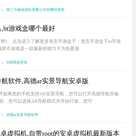
签：
第三方验收报告需要公司有哪些资质
名,bt游戏盒哪个最好
排行榜1、点击进入了解更多变态手游盒子：变态手游盒子bt手游
游戏胖爪游戏是一款最新的致力于为热爱游
签：
bt游戏盒排名
导航软件,高德ar实景导航安卓版
怎开如果您的手机支持AR实景导航，您可以打开高德导航并输
后，您可以选择AR导航模式并开始行驶。您可
签：
高德ar实景导航软件
的安卓虚拟机,自带root的安卓虚拟机最新版本