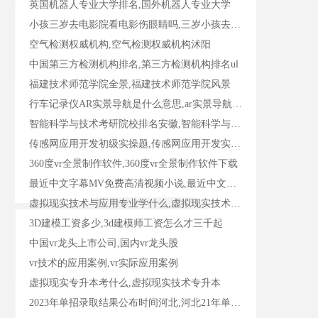
英国机器人专业大学排名,国外机器人专业大学
小孩三岁去电影院看电影伤眼睛吗,三岁小孩去电影院看电影要买票吗
空气检测权威机构,空气检测权威机构沭阳
中国第三方检测机构排名,第三方检测机构排名ul
福建技术师范学院全景,福建技术师范学院风景
行车记录仪AR实景导航是什么意思,ar实景导航行车记录仪什么牌子好
智能科学与技术考研院校排名安徽,智能科学与技术研究生专业排名
传感网应用开发初级实操题,传感网应用开发实验报告
360度vr全景制作软件,360度vr全景制作软件下载
最近中文字幕MV免费高清视频小说,最近中文字幕mv免费高清视频小说
虚拟现实技术与应用专业学什么,虚拟现实技术与应用专业学什么课程
3D建模工资多少,3d建模师工资怎么才三千起
中国vr龙头上市公司,国内vr龙头股
vr技术的应用案例,vr实际应用案例
虚拟现实专升本考什么,虚拟现实技术专升本
2023年单招录取结果公布时间河北,河北21年单招考试时间