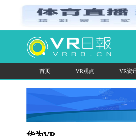
首页
VR观点
VR资
华为VR