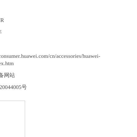
R
年
/consumer.huawei.com/cn/accessories/huawei-
ex.htm
设备网站
20044005号